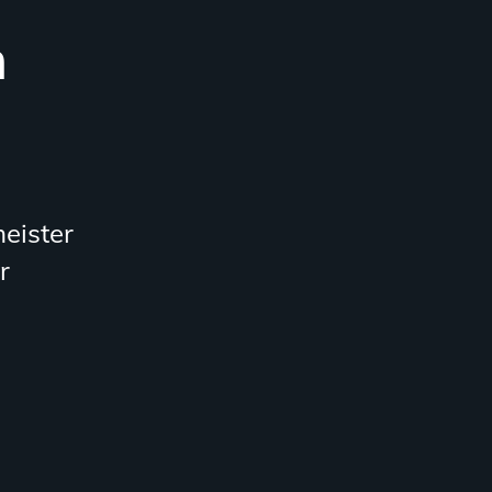
m
eister
r