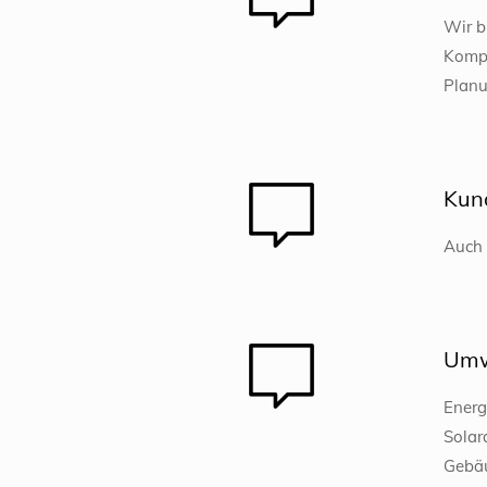
Wir b
Kompe
Planu
Kun
Auch 
Umw
Energ
Solar
Gebäu